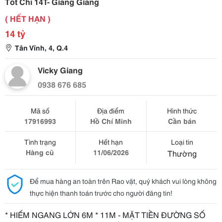
Tốt Chỉ 14T- Giang Giang
( HẾT HẠN )
14 tỷ
Tân Vĩnh, 4, Q.4
Vicky Giang
0938 676 685
Mã số
Địa điểm
Hình thức
17916993
Hồ Chí Minh
Cần bán
Tình trạng
Hết hạn
Loại tin
Hàng cũ
11/06/2026
Thường
Để mua hàng an toàn trên Rao vặt, quý khách vui lòng không
thực hiện thanh toán trước cho người đăng tin!
* HIẾM NGANG LỚN 6M * 11M - MẶT TIỀN ĐƯỜNG SỐ