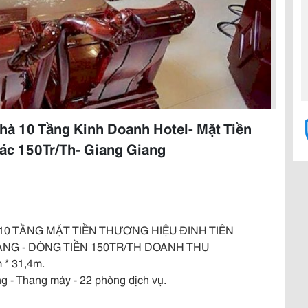
à 10 Tầng Kinh Doanh Hotel- Mặt Tiền
hác 150Tr/Th- Giang Giang
 10 TẦNG MẶT TIỀN THƯƠNG HIỆU ĐINH TIÊN
IANG - DÒNG TIỀN 150TR/TH DOANH THU
 * 31,4m.
ợng - Thang máy - 22 phòng dịch vụ.