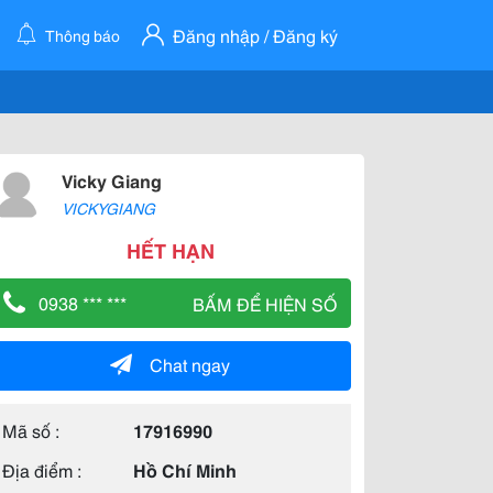
Đăng nhập / Đăng ký
Thông báo
Vicky Giang
VICKYGIANG
HẾT HẠN
0938 *** ***
BẤM ĐỂ HIỆN SỐ
Chat ngay
Mã số :
17916990
Địa điểm :
Hồ Chí Minh