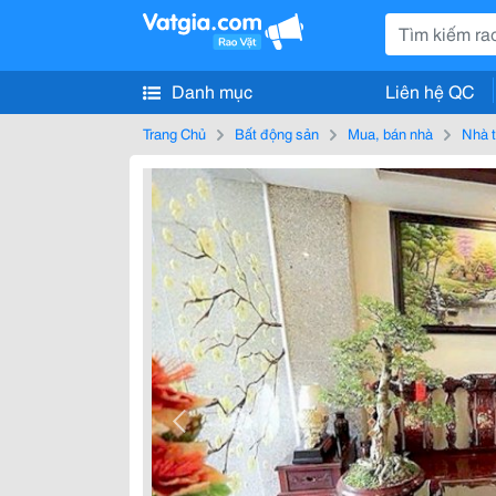
Danh mục
Liên hệ QC
Trang Chủ
Bất động sản
Mua, bán nhà
Nhà t