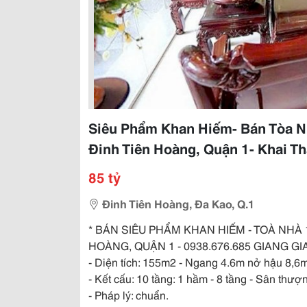
Siêu Phẩm Khan Hiếm- Bán Tòa Nh
Đinh Tiên Hoàng, Quận 1- Khai T
85 tỷ
Đinh Tiên Hoàng, Đa Kao, Q.1
* BÁN SIÊU PHẨM KHAN HIẾM - TOÀ NHÀ
HOÀNG, QUẬN 1 - 0938.676.685 GIANG G
- Diện tích: 155m2 - Ngang 4.6m nở hậu 8,6m
- Kết cấu: 10 tầng: 1 hầm - 8 tầng - Sân thư
- Pháp lý: chuẩn.