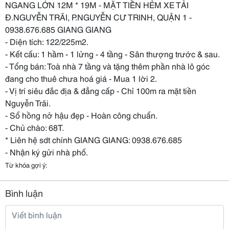
NGANG LỚN 12M * 19M - MẶT TIỀN HẺM XE TẢI
Đ.NGUYỄN TRÃI, P.NGUYỄN CƯ TRINH, QUẬN 1 -
0938.676.685 GIANG GIANG
- Diện tích: 122/225m2.
- Kết cấu: 1 hầm - 1 lửng - 4 tầng - Sân thượng trước & sau.
- Tổng bán: Toà nhà 7 tầng và tặng thêm phần nhà lô góc
đang cho thuê chưa hoá giá - Mua 1 lời 2.
- Vị trí siêu đắc địa & đẳng cấp - Chỉ 100m ra mặt tiền
Nguyễn Trãi.
- Sổ hồng nở hậu đẹp - Hoàn công chuẩn.
- Chủ chào: 68T.
* Liên hệ sdt chính GIANG GIANG: 0938.676.685
- Nhận ký gửi nhà phố.
Từ khóa gợi ý:
Bình luận