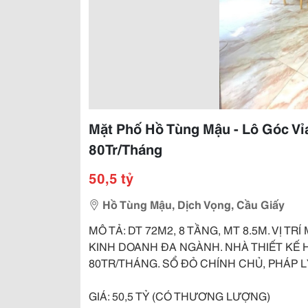
Mặt Phố Hồ Tùng Mậu - Lô Góc Vỉ
80Tr/Tháng
50,5 tỷ
Hồ Tùng Mậu, Dịch Vọng, Cầu Giấy
MÔ TẢ: DT 72M2, 8 TẦNG, MT 8.5M. VỊ TR
KINH DOANH ĐA NGÀNH. NHÀ THIẾT KẾ 
80TR/THÁNG. SỔ ĐỎ CHÍNH CHỦ, PHÁP L
GIÁ: 50,5 TỶ (CÓ THƯƠNG LƯỢNG)