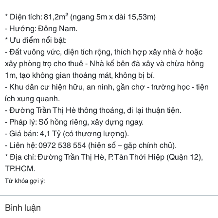
* Diện tích: 81,2m² (ngang 5m x dài 15,53m)
- Hướng: Đông Nam.
* Ưu điểm nổi bật:
- Đất vuông vức, diện tích rộng, thích hợp xây nhà ở hoặc
xây phòng trọ cho thuê - Nhà kế bên đã xây và chừa hông
1m, tạo không gian thoáng mát, không bị bí.
- Khu dân cư hiện hữu, an ninh, gần chợ - trường học - tiện
ích xung quanh.
- Đường Trần Thị Hè thông thoáng, đi lại thuận tiện.
- Pháp lý: Sổ hồng riêng, xây dựng ngay.
- Giá bán: 4,1 Tỷ (có thương lượng).
- Liên hệ: 0972 538 554 (hiện số – gặp chính chủ).
* Địa chỉ: Đường Trần Thị Hè, P. Tân Thới Hiệp (Quận 12),
TP.HCM.
Từ khóa gợi ý:
Bình luận