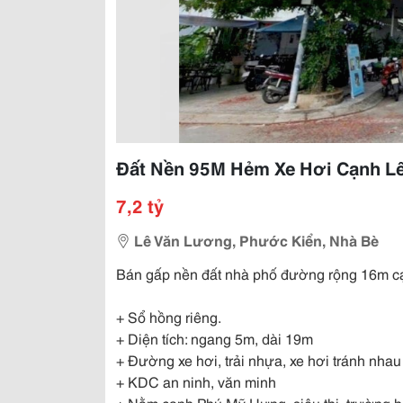
Đất Nền 95M Hẻm Xe Hơi Cạnh Lê
7,2 tỷ
Lê Văn Lương, Phước Kiển, Nhà Bè
Bán gấp nền đất nhà phố đường rộng 16m 
+ Sổ hồng riêng.
+ Diện tích: ngang 5m, dài 19m
+ Đường xe hơi, trải nhựa, xe hơi tránh nhau
+ KDC an ninh, văn minh
+ Nằm cạnh Phú Mỹ Hưng, siêu thị, trường họ