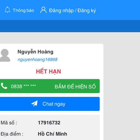
Đăng nhập / Đăng ký
Thông báo
Nguyễn Hoàng
nguyenhoang16868
HẾT HẠN
0838 *** ***
BẤM ĐỂ HIỆN SỐ
Chat ngay
Mã số :
17916732
Địa điểm :
Hồ Chí Minh