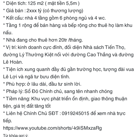
* Diện tích: 125 m2 ( mặt tiền 5,5m )
* Giá bán : 2xxx tỷ (có thương lượng)
* Kết cấu: nhà 4 tầng gồm 6 phòng ngủ và 4 wc.
* Tầng 1 rộng để bán hàng và bếp rộng cho thuê họ làm khu
nấu.
* Nhà đang cho thuê hơn 20tr /tháng.
* Vị trí: kinh doanh cực đỉnh, đối diện Nhà sách Tiến Thọ,
đường Lý Thường Kiệt nối với đường Cao Thắng và đường
Lê Hoàn.
* Tiện ích xung quanh đầy đủ gần trường học, tượng đài vua
Lê Lợi và ngã tư bưu điện tỉnh.
* Phù hợp: ở lâu dài, đầu tư sinh lời.
* Pháp lý: Sổ Đỏ Chính chủ, sang tên nhanh chóng
* Tiềm năng: Khu vực phát triển ổn định, giao thông thuận
tiện, giá trị đất tăng tốt
* Liên hệ Chính Chủ SĐT : 0919245015 để xem nhà trực
tiếp.
https://www.youtube.com/shorts/-k9iSMxzaRg
Từ khóa gợi ý: