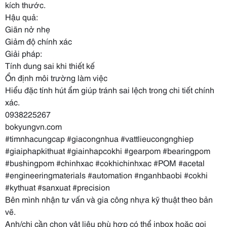
kích thước.
Hậu quả:
Giãn nở nhẹ
Giảm độ chính xác
Giải pháp:
Tính dung sai khi thiết kế
Ổn định môi trường làm việc
Hiểu đặc tính hút ẩm giúp tránh sai lệch trong chi tiết chính
xác.
0938225267
bokyungvn.com
#timnhacungcap #giacongnhua #vattlieucongnghiep
#giaiphapkithuat #giainhapcokhi #gearpom #bearingpom
#bushingpom #chinhxac #cokhichinhxac #POM #acetal
#engineeringmaterials #automation #nganhbaobi #cokhi
#kythuat #sanxuat #precision
Bên mình nhận tư vấn và gia công nhựa kỹ thuật theo bản
vẽ.
Anh/chị cần chọn vật liệu phù hợp có thể inbox hoặc gọi