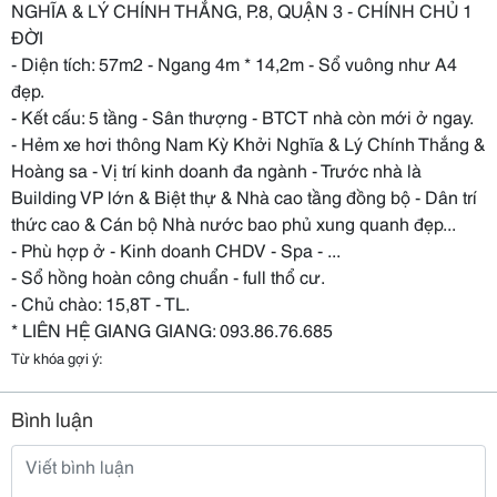
NGHĨA & LÝ CHÍNH THẮNG, P.8, QUẬN 3 - CHÍNH CHỦ 1
ĐỜI
- Diện tích: 57m2 - Ngang 4m * 14,2m - Sổ vuông như A4
đẹp.
- Kết cấu: 5 tầng - Sân thượng - BTCT nhà còn mới ở ngay.
- Hẻm xe hơi thông Nam Kỳ Khởi Nghĩa & Lý Chính Thắng &
Hoàng sa - Vị trí kinh doanh đa ngành - Trước nhà là
Building VP lớn & Biệt thự & Nhà cao tầng đồng bộ - Dân trí
thức cao & Cán bộ Nhà nước bao phủ xung quanh đẹp...
- Phù hợp ở - Kinh doanh CHDV - Spa - ...
- Sổ hồng hoàn công chuẩn - full thổ cư.
- Chủ chào: 15,8T - TL.
* LIÊN HỆ GIANG GIANG: 093.86.76.685
Từ khóa gợi ý:
Bình luận