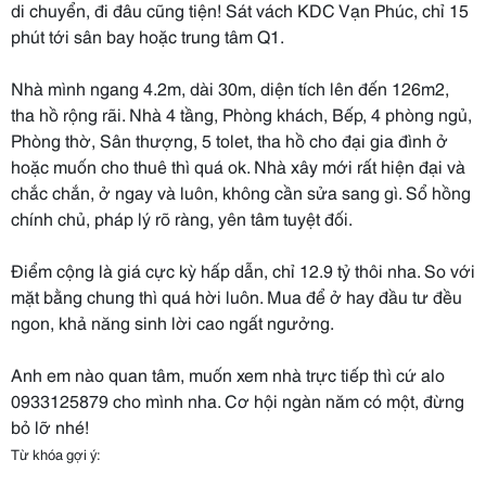
di chuyển, đi đâu cũng tiện! Sát vách KDC Vạn Phúc, chỉ 15
phút tới sân bay hoặc trung tâm Q1.
Nhà mình ngang 4.2m, dài 30m, diện tích lên đến 126m2,
tha hồ rộng rãi. Nhà 4 tầng, Phòng khách, Bếp, 4 phòng ngủ,
Phòng thờ, Sân thượng, 5 tolet, tha hồ cho đại gia đình ở
hoặc muốn cho thuê thì quá ok. Nhà xây mới rất hiện đại và
chắc chắn, ở ngay và luôn, không cần sửa sang gì. Sổ hồng
chính chủ, pháp lý rõ ràng, yên tâm tuyệt đối.
Điểm cộng là giá cực kỳ hấp dẫn, chỉ 12.9 tỷ thôi nha. So với
mặt bằng chung thì quá hời luôn. Mua để ở hay đầu tư đều
ngon, khả năng sinh lời cao ngất ngưởng.
Anh em nào quan tâm, muốn xem nhà trực tiếp thì cứ alo
0933125879 cho mình nha. Cơ hội ngàn năm có một, đừng
bỏ lỡ nhé!
Từ khóa gợi ý: