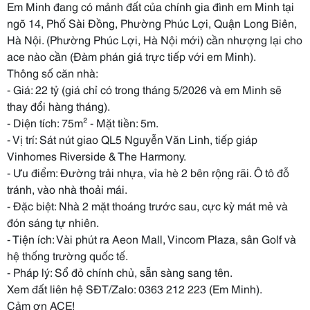
Em Minh đang có mảnh đất của chính gia đình em Minh tại
ngõ 14, Phố Sài Đồng, Phường Phúc Lợi, Quận Long Biên,
Hà Nội. (Phường Phúc Lợi, Hà Nội mới) cần nhượng lại cho
ace nào cần (Đàm phán giá trực tiếp với em Minh).
Thông số căn nhà:
- Giá: 22 tỷ (giá chỉ có trong tháng 5/2026 và em Minh sẽ
thay đổi hàng tháng).
- Diện tích: 75m² - Mặt tiền: 5m.
- Vị trí: Sát nút giao QL5 Nguyễn Văn Linh, tiếp giáp
Vinhomes Riverside & The Harmony.
- Ưu điểm: Đường trải nhựa, vỉa hè 2 bên rộng rãi. Ô tô đỗ
tránh, vào nhà thoải mái.
- Đặc biệt: Nhà 2 mặt thoáng trước sau, cực kỳ mát mẻ và
đón sáng tự nhiên.
- Tiện ích: Vài phút ra Aeon Mall, Vincom Plaza, sân Golf và
hệ thống trường quốc tế.
- Pháp lý: Sổ đỏ chính chủ, sẵn sàng sang tên.
Xem đất liên hệ SĐT/Zalo: 0363 212 223 (Em Minh).
Cảm ơn ACE!