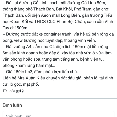
+ Đất tại đường Cổ Linh, cách mặt đường Cổ Linh 50m,
thông thẳng phố Thạch Bàn, Bát Khối, Phố Trạm, gần chợ
Thạch Bàn, đối diện Aeon mall Long Biên, gần trường Tiểu
học Đoàn Kết và THCS CLC Phan Bội Châu, cách cầu Vĩnh
Tuy chỉ 500m.
+ Đường trước đất xe container tránh, vỉa hè 02 bên rộng đá
bóng, view trường học tuyệt đẹp, thoáng vĩnh viễn.
+ Đất vuông A4, sẵn nhà C4 diện tích 150m mặt tiền rộng
6m sẵn kinh doanh hoặc đập đi xây tòa nhà vừa ở vừa làm
văn phòng hoặc spa, trung tâm tiếng anh, bệnh viện tư,
phòng khám răng hàm mặt...
+ Giá 180tr/1m2, đàm phán trực tiếp chủ.
Liên hệ Mrs Xuân Kiều chuyên đất đấu giá, phân lô, tái định
cư, lô góc, mặt phố.
Từ khóa gợi ý:
Bình luận