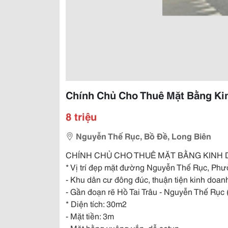
Chính Chủ Cho Thuê Mặt Bằng Kin
8 triệu
Nguyễn Thế Rục, Bồ Đề, Long Biên
CHÍNH CHỦ CHO THUÊ MẶT BẰNG KINH D
* Vị trí đẹp mặt đường Nguyễn Thế Rục, Ph
- Khu dân cư đông đúc, thuận tiện kinh doan
- Gần đoạn rẽ Hồ Tai Trâu - Nguyễn Thế Rục 
* Diện tích: 30m2
- Mặt tiền: 3m
- Mặt bằng vuông vắn, dễ setup