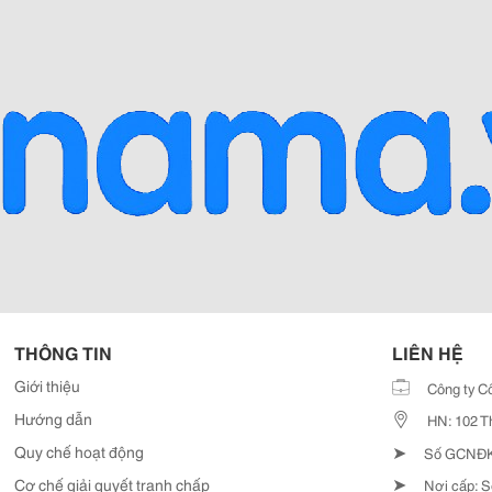
THÔNG TIN
LIÊN HỆ
Giới thiệu
Công ty C
Hướng dẫn
HN: 102 T
➤
Quy chế hoạt động
Số GCNĐKD
➤
Cơ chế giải quyết tranh chấp
Nơi cấp: S