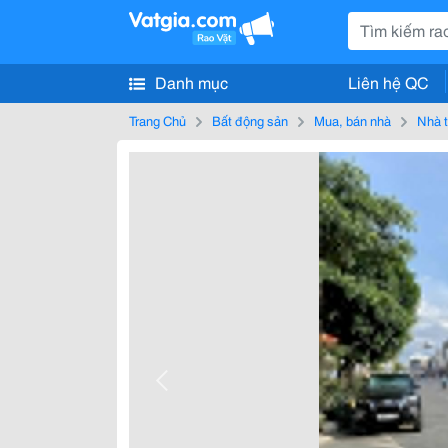
Danh mục
Liên hệ QC
Trang Chủ
Bất động sản
Mua, bán nhà
Nhà t