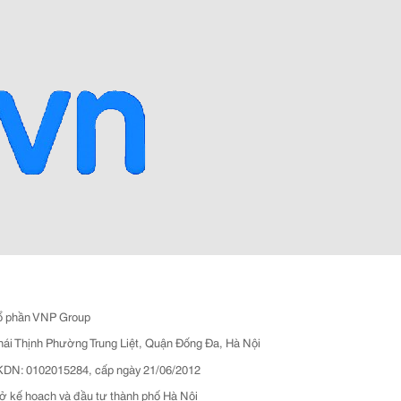
ổ phần VNP Group
hái Thịnh Phường Trung Liệt, Quận Đống Đa, Hà Nội
N: 0102015284, cấp ngày 21/06/2012
ở kế hoạch và đầu tư thành phố Hà Nội