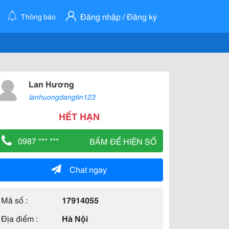
Đăng nhập / Đăng ký
Thông báo
Lan Hương
lanhuongdangtin123
HẾT HẠN
0987 *** ***
BẤM ĐỂ HIỆN SỐ
Chat ngay
Mã số :
17914055
Địa điểm :
Hà Nội