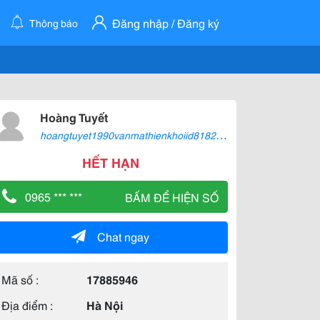
Đăng nhập / Đăng ký
Thông báo
Hoàng Tuyết
h
oangtuyet1990vanmathienkhoiid8182664
HẾT HẠN
0965 *** ***
BẤM ĐỂ HIỆN SỐ
Chat ngay
Mã số :
17885946
Địa điểm :
Hà Nội