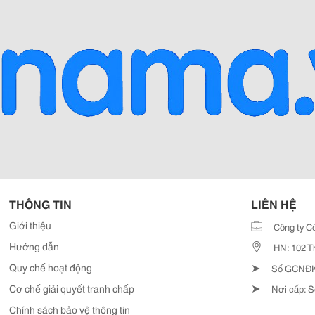
THÔNG TIN
LIÊN HỆ
Giới thiệu
Công ty C
Hướng dẫn
HN: 102 T
➤
Quy chế hoạt động
Số GCNĐKD
➤
Cơ chế giải quyết tranh chấp
Nơi cấp: S
Chính sách bảo vệ thông tin