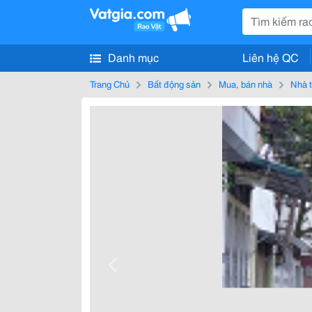
Danh mục
Liên hệ QC
Trang Chủ
Bất động sản
Mua, bán nhà
Nhà t