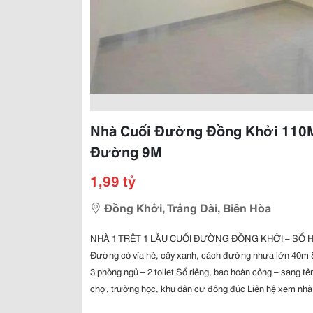
Nhà Cuối Đường Đồng Khởi 110M
Đường 9M
1,99 tỷ
Đồng Khởi, Trảng Dài, Biên Hòa
NHÀ 1 TRỆT 1 LẦU CUỐI ĐƯỜNG ĐỒNG KHỞI – SỔ HỒNG
Đường có vỉa hè, cây xanh, cách đường nhựa lớn 40m Sâ
3 phòng ngủ – 2 toilet Sổ riêng, bao hoàn công – sang t
chợ, trường học, khu dân cư đông đúc Liên hệ xem nhà