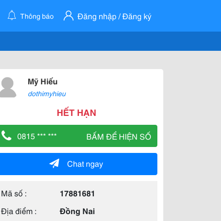
Đăng nhập / Đăng ký
Thông báo
Mỹ Hiếu
dothimyhieu
HẾT HẠN
0815 *** ***
BẤM ĐỂ HIỆN SỐ
Chat ngay
Mã số :
17881681
Địa điểm :
Đồng Nai