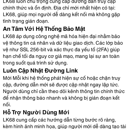
LK68 luôn chú trọng cung cấp đường dẫn truy cập 
chính thức và ổn định. Địa chỉ mới nhất hiện có tại: 
LK68, giúp mọi người dễ dàng kết nối mà không gặp 
tình trạng gián đoạn. 
An Tâm Với Hệ Thống Bảo Mật 
LK68 áp dụng công nghệ mã hóa hiện đại nhằm bảo 
vệ thông tin cá nhân và dữ liệu giao dịch. Các lớp bảo 
vệ như SSL 256-bit và xác thực đa yếu tố (2FA) giúp 
hạn chế tối đa nguy cơ giả mạo, mang lại sự an toàn 
trong suốt quá trình sử dụng.
Luôn Cập Nhật Đường Link
Mới Mỗi khi hệ thống phát hiện sự cố hoặc chặn truy 
cập, đường dẫn mới sẽ được cập nhật ngay lập tức. 
Người dùng chỉ cần theo dõi kênh thông tin chính thức 
để nhận thông báo nhanh và không bị gián đoạn kết 
nối.
Hỗ Trợ Người Dùng Mới
LK68 cung cấp các hướng dẫn từng bước rõ ràng, 
kèm hình ảnh minh họa, giúp người mới dễ dàng tạo tài 