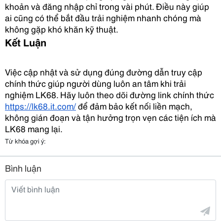
khoản và đăng nhập chỉ trong vài phút. Điều này giúp 
ai cũng có thể bắt đầu trải nghiệm nhanh chóng mà 
không gặp khó khăn kỹ thuật.
Kết Luận
Việc cập nhật và sử dụng đúng đường dẫn truy cập 
chính thức giúp người dùng luôn an tâm khi trải 
nghiệm LK68. Hãy luôn theo dõi đường link chính thức 
https://lk68.it.com/
 để đảm bảo kết nối liền mạch, 
không gián đoạn và tận hưởng trọn vẹn các tiện ích mà 
LK68 mang lại.
Từ khóa gợi ý:
Bình luận