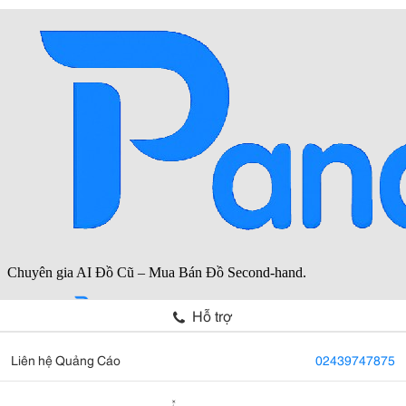
Hỗ trợ
Liên hệ Quảng Cáo
02439747875