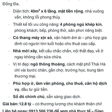
Đống Đa.
Diện tích:
40m² x 6 tầng
,
mặt tiền rộng
, nhà vuông
·
vắn, không lỗi phong thủy.
Thiết kế tối ưu công năng:
4 phòng ngủ khép kín
,
·
phòng khách, bếp, phòng thờ, sân phơi riêng biệt.
Có thang máy xịn sò
, vận hành êm ái – phù hợp gia
·
đình có người lớn tuổi hoặc cho thuê cao cấp.
Nhà mới xây
, kết cấu chắc chắn, nội thất đẹp, về ở
·
ngay không cần sửa chữa.
Vị trí đẹp:
ngõ thông thoáng
, cách mặt phố Thái Hà
·
chỉ vài bước chân, gần chợ, trường học, trung tâm
thương mại.
Phù hợp ở, làm văn phòng, cho thuê, căn hộ dịch
·
vụ
, đầu tư giữ tiền.
Sổ đỏ chính chủ
, sẵn sàng giao dịch.
·
Giá bán: 12.8 tỷ
– có thương lượng cho khách thiện chí!
Liên hệ ngay:
0913 566 236
để xem nhà thực tế – Giao