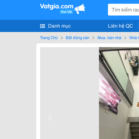
Danh mục
Liên hệ QC
Trang Chủ
Bất động sản
Mua, bán nhà
Nhà t