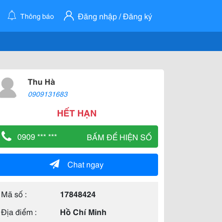
Đăng nhập / Đăng ký
Thông báo
Thu Hà
0909131683
HẾT HẠN
0909 *** ***
BẤM ĐỂ HIỆN SỐ
Chat ngay
Mã số :
17848424
Địa điểm :
Hồ Chí Minh