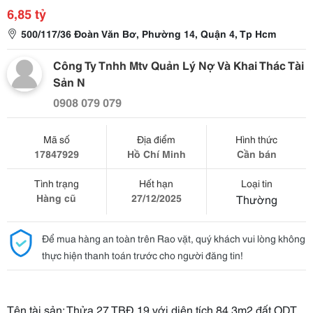
6,85 tỷ
500/117/36 Đoàn Văn Bơ, Phường 14, Quận 4, Tp Hcm
Công Ty Tnhh Mtv Quản Lý Nợ Và Khai Thác Tài
Sản N
0908 079 079
Mã số
Địa điểm
Hình thức
17847929
Hồ Chí Minh
Cần bán
Tình trạng
Hết hạn
Loại tin
Hàng cũ
27/12/2025
Thường
Để mua hàng an toàn trên Rao vặt, quý khách vui lòng không
thực hiện thanh toán trước cho người đăng tin!
Tên tài sản: Thửa 27 TBĐ 19 với diện tích 84.3m2 đất ODT,