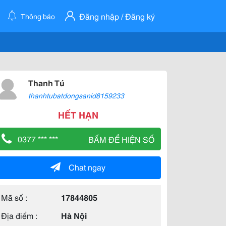
Đăng nhập / Đăng ký
Thông báo
Thanh Tú
thanhtubatdongsanid8159233
HẾT HẠN
0377 *** ***
BẤM ĐỂ HIỆN SỐ
Chat ngay
Mã số :
17844805
Địa điểm :
Hà Nội