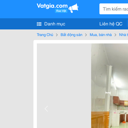
Danh mục
Liên hệ QC
Trang Chủ
Bất động sản
Mua, bán nhà
Nhà t