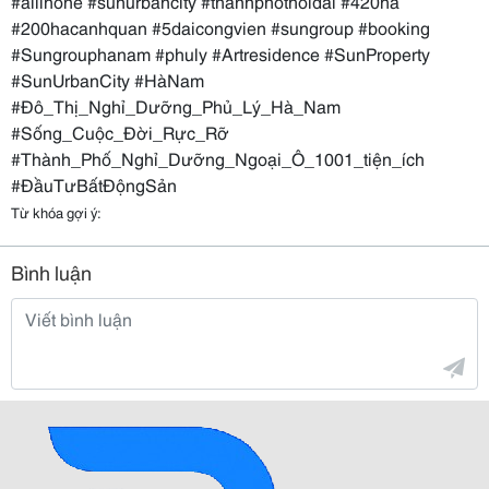
#allinone #sunurbancity #thanhphothoidai #420ha
#200hacanhquan #5daicongvien #sungroup #booking
#Sungrouphanam #phuly #Artresidence #SunProperty
#SunUrbanCity #HàNam
#Đô_Thị_Nghỉ_Dưỡng_Phủ_Lý_Hà_Nam
#Sống_Cuộc_Đời_Rực_Rỡ
#Thành_Phố_Nghỉ_Dưỡng_Ngoại_Ô_1001_tiện_ích
#ĐầuTưBấtĐộngSản
Từ khóa gợi ý:
Bình luận