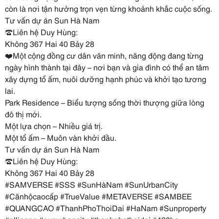
còn là nơi tận hưởng trọn vẹn từng khoảnh khắc cuộc sống.
Tư vấn dự án Sun Hà Nam
☎️Liên hệ Duy Hùng:
Không 367 Hai 40 Bảy 28
❤️Một cộng đồng cư dân văn minh, năng động đang từng
ngày hình thành tại đây – nơi bạn và gia đình có thể an tâm
xây dựng tổ ấm, nuôi dưỡng hạnh phúc và khởi tạo tương
lai.
Park Residence – Biểu tượng sống thời thượng giữa lòng
đô thị mới.
Một lựa chọn – Nhiều giá trị.
Một tổ ấm – Muôn vàn khởi đầu.
Tư vấn dự án Sun Hà Nam
☎️Liên hệ Duy Hùng:
Không 367 Hai 40 Bảy 28
#SAMVERSE #SSS #SunHàNam #SunUrbanCity
#Cănhộcaocấp #TrueValue #METAVERSE #SAMBEE
#QUANGCAO #ThanhPhoThoiDai #HaNam #Sunproperty