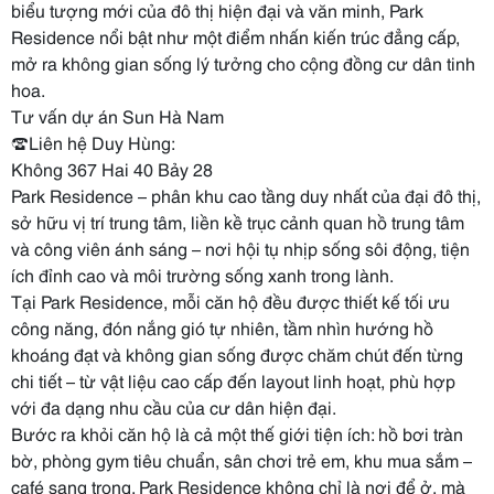
biểu tượng mới của đô thị hiện đại và văn minh, Park
Residence nổi bật như một điểm nhấn kiến trúc đẳng cấp,
mở ra không gian sống lý tưởng cho cộng đồng cư dân tinh
hoa.
Tư vấn dự án Sun Hà Nam
☎️Liên hệ Duy Hùng:
Không 367 Hai 40 Bảy 28
Park Residence – phân khu cao tầng duy nhất của đại đô thị,
sở hữu vị trí trung tâm, liền kề trục cảnh quan hồ trung tâm
và công viên ánh sáng – nơi hội tụ nhịp sống sôi động, tiện
ích đỉnh cao và môi trường sống xanh trong lành.
Tại Park Residence, mỗi căn hộ đều được thiết kế tối ưu
công năng, đón nắng gió tự nhiên, tầm nhìn hướng hồ
khoáng đạt và không gian sống được chăm chút đến từng
chi tiết – từ vật liệu cao cấp đến layout linh hoạt, phù hợp
với đa dạng nhu cầu của cư dân hiện đại.
Bước ra khỏi căn hộ là cả một thế giới tiện ích: hồ bơi tràn
bờ, phòng gym tiêu chuẩn, sân chơi trẻ em, khu mua sắm –
café sang trọng. Park Residence không chỉ là nơi để ở, mà