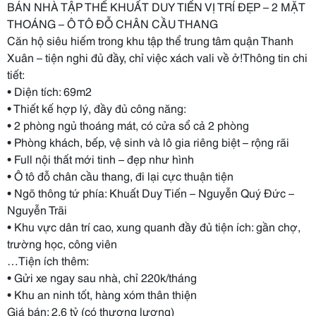
BÁN NHÀ TẬP THỂ KHUẤT DUY TIẾN VỊ TRÍ ĐẸP – 2 MẶT
THOÁNG – Ô TÔ ĐỖ CHÂN CẦU THANG
Căn hộ siêu hiếm trong khu tập thể trung tâm quận Thanh
Xuân – tiện nghi đủ đầy, chỉ việc xách vali về ở!Thông tin chi
tiết:
• Diện tích: 69m2
• Thiết kế hợp lý, đầy đủ công năng:
• 2 phòng ngủ thoáng mát, có cửa sổ cả 2 phòng
• Phòng khách, bếp, vệ sinh và lô gia riêng biệt – rộng rãi
• Full nội thất mới tinh – đẹp như hình
• Ô tô đỗ chân cầu thang, đi lại cực thuận tiện
• Ngõ thông tứ phía: Khuất Duy Tiến – Nguyễn Quý Đức –
Nguyễn Trãi
• Khu vực dân trí cao, xung quanh đầy đủ tiện ích: gần chợ,
trường học, công viên
…Tiện ích thêm:
• Gửi xe ngay sau nhà, chỉ 220k/tháng
• Khu an ninh tốt, hàng xóm thân thiện
Giá bán: 2.6 tỷ (có thương lượng)