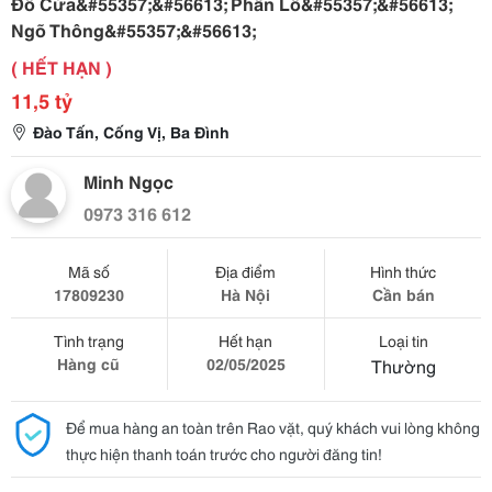
Đỗ Cửa&#55357;&#56613; Phân Lô&#55357;&#56613;
Ngõ Thông&#55357;&#56613;
( HẾT HẠN )
11,5 tỷ
Đào Tấn, Cống Vị, Ba Đình
Minh Ngọc
0973 316 612
Mã số
Địa điểm
Hình thức
17809230
Hà Nội
Cần bán
Tình trạng
Hết hạn
Loại tin
Hàng cũ
02/05/2025
Thường
Để mua hàng an toàn trên Rao vặt, quý khách vui lòng không
thực hiện thanh toán trước cho người đăng tin!