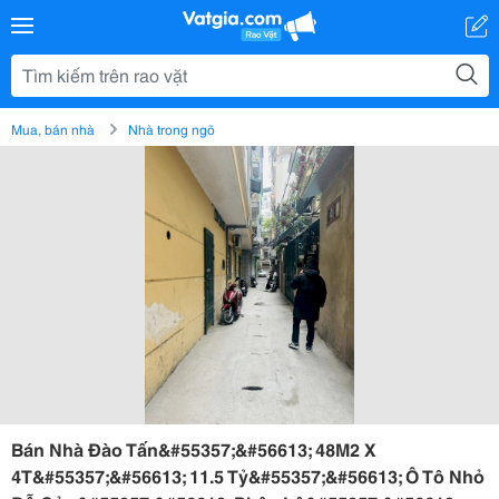
Mua, bán nhà
Nhà trong ngõ
Bán Nhà Đào Tấn&#55357;&#56613; 48M2 X
4T&#55357;&#56613; 11.5 Tỷ&#55357;&#56613; Ô Tô Nhỏ