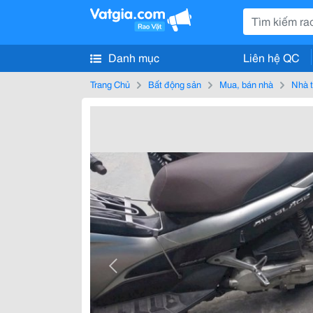
Danh mục
Liên hệ QC
Trang Chủ
Bất động sản
Mua, bán nhà
Nhà t