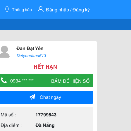
Đăng nhập / Đăng ký
Thông báo
Đan Đạt Yên
Datyendana613
HẾT HẠN
0934 *** ***
BẤM ĐỂ HIỆN SỐ
Chat ngay
Mã số :
17799843
Địa điểm :
Đà Nẵng