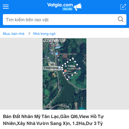
Mua, bán nhà
Nhà trong ngõ
Bán Đất Nhân Mỹ Tân Lạc,Gần Ql6,View Hồ Tự
Nhiên,Xây Nhà Vườn Sang Xịn, 1.2Ha,Dư 3 Tỷ