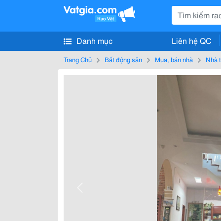
Danh mục
Liên hệ QC
Trang Chủ
Bất động sản
Mua, bán nhà
Nhà t