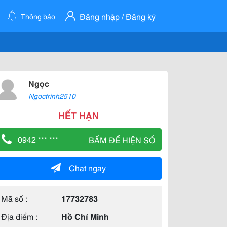
Đăng nhập / Đăng ký
Thông báo
Ngọc
Ngoctrinh2510
HẾT HẠN
0942 *** ***
BẤM ĐỂ HIỆN SỐ
Chat ngay
Mã số :
17732783
Địa điểm :
Hồ Chí Minh