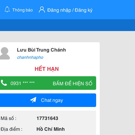
Đăng nhập / Đăng ký
Thông báo
Lưu Bùi Trung Chánh
chanhnhapho
HẾT HẠN
0931 *** ***
BẤM ĐỂ HIỆN SỐ
Chat ngay
Mã số :
17731643
Địa điểm :
Hồ Chí Minh