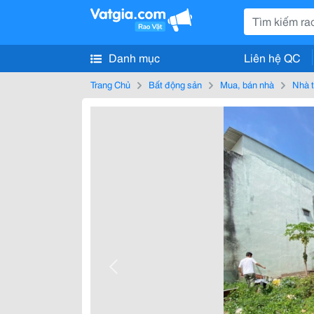
Danh mục
Liên hệ QC
Trang Chủ
Bất động sản
Mua, bán nhà
Nhà t