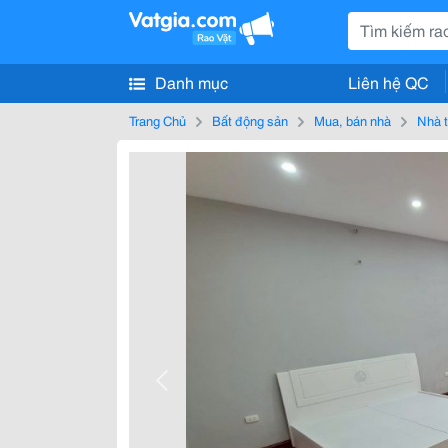
Danh mục
Liên hệ QC
Trang Chủ
Bất động sản
Mua, bán nhà
Nhà t