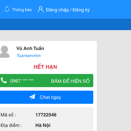
Đăng nhập / Đăng ký
Thông báo
Vũ Anh Tuấn
Tuantamnhin
HẾT HẠN
0967 *** ***
BẤM ĐỂ HIỆN SỐ
Chat ngay
Mã số :
17722546
Địa điểm :
Hà Nội