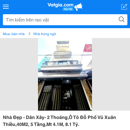
Mua, bán nhà
Nhà trong ngõ
Nhà Đẹp - Dân Xây- 2 Thoáng,Ô Tô Đỗ Phố Vũ Xuân
Thiều,40M2, 5 Tầng,Mt 4.1M, 8.1 Tỷ.