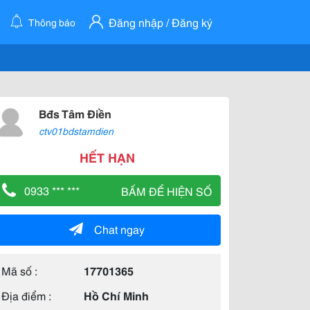
Đăng nhập / Đăng ký
Thông báo
Bđs Tâm Điền
ctv01bdstamdien
HẾT HẠN
0933 *** ***
BẤM ĐỂ HIỆN SỐ
Chat ngay
Mã số :
17701365
Địa điểm :
Hồ Chí Minh