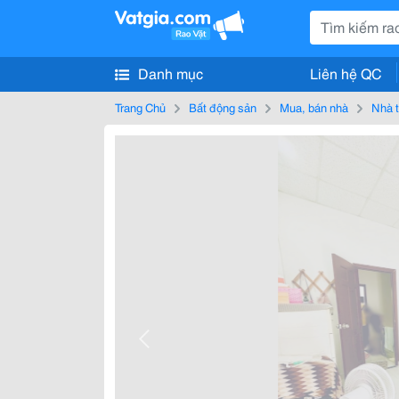
Danh mục
Liên hệ QC
Trang Chủ
Bất động sản
Mua, bán nhà
Nhà t