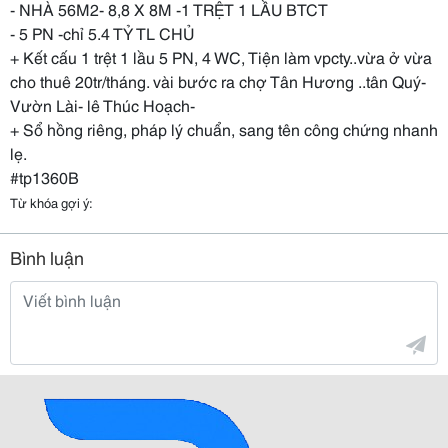
- NHÀ 56M2- 8,8 X 8M -1 TRỆT 1 LẦU BTCT
- 5 PN -chỉ 5.4 TỶ TL CHỦ
+ Kết cấu 1 trệt 1 lầu 5 PN, 4 WC, Tiện làm vpcty..vừa ở vừa
cho thuê 20tr/tháng. vài bước ra chợ Tân Hương ..tân Quý-
Vườn Lài- lê Thúc Hoạch-
+ Sổ hồng riêng, pháp lý chuẩn, sang tên công chứng nhanh
lẹ.
#tp1360B
Từ khóa gợi ý:
Bình luận