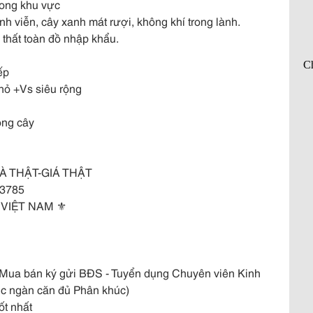
rong khu vực
nh viễn, cây xanh mát rượi, không khí trong lành.
 thất toàn đồ nhập khẩu.
ếp
hỏ +Vs siêu rộng
ồng cây
À THẬT-GIÁ THẬT
23785
VIỆT NAM ⚜️
- Mua bán ký gửi BĐS - Tuyển dụng Chuyên viên Kinh
c ngàn căn đủ Phân khúc)
ốt nhất