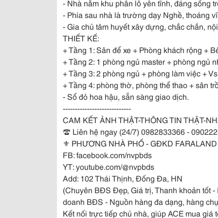
- Nhà nằm khu phân lô yên tĩnh, đáng sống t
- Phía sau nhà là trường dạy Nghề, thoáng vĩ
- Gia chủ tâm huyết xây dựng, chắc chắn, nội
THIẾT KẾ:
+ Tầng 1: Sân để xe + Phòng khách rộng + B
+ Tầng 2: 1 phòng ngủ master + phòng ngủ n
+ Tầng 3: 2 phòng ngủ + phòng làm việc + Vs
+ Tầng 4: phòng thờ, phòng thể thao + sân tr
- Sổ đỏ hoa hậu, sẵn sàng giao dịch.
----------------------------
CAM KẾT ẢNH THẬT-THÔNG TIN THẬT-NH
☎️ Liên hệ ngay (24/7) 0982833366 - 09022
⚜️ PHƯƠNG NHÀ PHỐ - GĐKD FARALAND 
FB: facebook.com/nvpbds
YT: youtube.com/@nvpbds
Add: 102 Thái Thịnh, Đống Đa, HN
(Chuyên BĐS Đẹp, Giá trị, Thanh khoản tốt 
doanh BĐS - Nguồn hàng đa dạng, hàng chụ
Kết nối trực tiếp chủ nhà, giúp ACE mua giá t