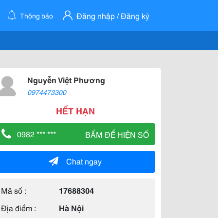
Đăng nhập / Đăng ký
Thông báo
Nguyễn Việt Phương
0974473300
HẾT HẠN
0982 *** ***
BẤM ĐỂ HIỆN SỐ
Chat ngay
Mã số :
17688304
Địa điểm :
Hà Nội