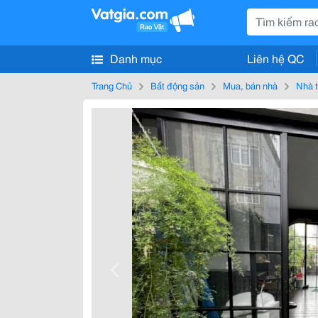
Danh mục
Liên hệ QC
Trang Chủ
Bất động sản
Mua, bán nhà
Nhà t