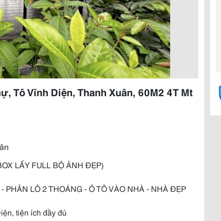
hự, Tô Vĩnh Diện, Thanh Xuân, 60M2 4T Mt
uân
NBOX LẤY FULL BỘ ẢNH ĐẸP)
- PHÂN LÔ 2 THOÁNG - Ô TÔ VÀO NHÀ - NHÀ ĐẸP
iện, tiện ích đầy đủ