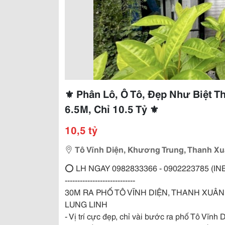
⚜️ Phân Lô, Ô Tô, Đẹp Như Biệt T
6.5M, Chỉ 10.5 Tỷ ⚜️
10,5 tỷ
Tô Vĩnh Diện, Khương Trung, Thanh X
⭕️ LH NGAY 0982833366 - 0902223785 (I
----------------------------
30M RA PHỐ TÔ VĨNH DIỆN, THANH XUÂN 
LUNG LINH
- Vị trí cực đẹp, chỉ vài bước ra phố Tô Vĩnh D