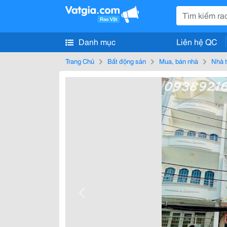
Danh mục
Liên hệ QC
Trang Chủ
Bất động sản
Mua, bán nhà
Nhà t