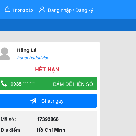
Đăng nhập / Đăng ký
Thông báo
Hằng Lê
hangnhadattyloc
HẾT HẠN
0938 *** ***
BẤM ĐỂ HIỆN SỐ
Chat ngay
Mã số :
17392866
Địa điểm :
Hồ Chí Minh