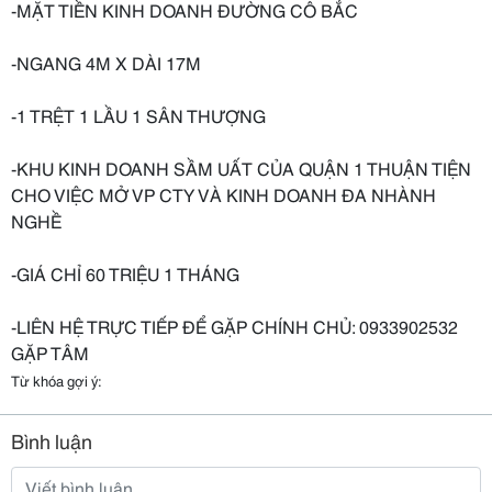
-MẶT TIỀN KINH DOANH ĐƯỜNG CÔ BẮC
-NGANG 4M X DÀI 17M
-1 TRỆT 1 LẦU 1 SÂN THƯỢNG
-KHU KINH DOANH SẦM UẤT CỦA QUẬN 1 THUẬN TIỆN
CHO VIỆC MỞ VP CTY VÀ KINH DOANH ĐA NHÀNH
NGHỀ
-GIÁ CHỈ 60 TRIỆU 1 THÁNG
-LIÊN HỆ TRỰC TIẾP ĐỂ GẶP CHÍNH CHỦ: 0933902532
GẶP TÂM
Từ khóa gợi ý:
Bình luận