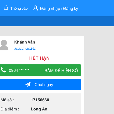
Đăng nhập / Đăng ký
Thông báo
Khánh Vân
khanhvan24h
HẾT HẠN
0964 *** ***
BẤM ĐỂ HIỆN SỐ
Chat ngay
Mã số :
17156660
Địa điểm :
Long An