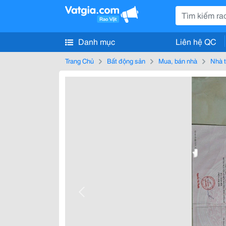
Danh mục
Liên hệ QC
Trang Chủ
Bất động sản
Mua, bán nhà
Nhà t