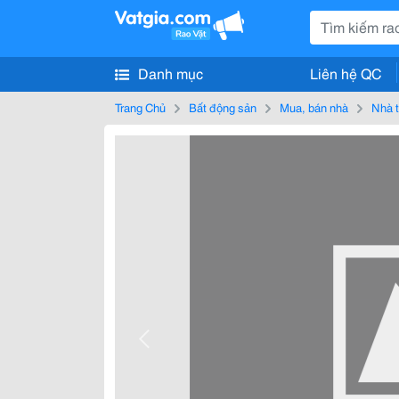
Danh mục
Liên hệ QC
Trang Chủ
Bất động sản
Mua, bán nhà
Nhà t