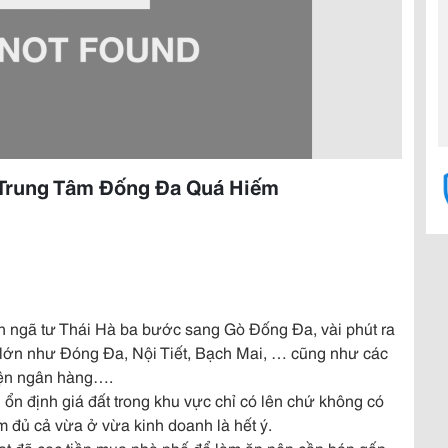
 Trung Tâm Đống Đa Quá Hiếm
gần ngã tư Thái Hà ba bước sang Gò Đống Đa, vài phút ra
n lớn như Đóng Đa, Nội Tiết, Bạch Mai, … cũng như các
iện ngân hàng….
n định giá đất trong khu vực chỉ có lên chứ không có
m đủ cả vừa ở vừa kinh doanh là hết ý.
đạt đã cọc tiền mua nhà phố để làm ăn nên cần bán gấp