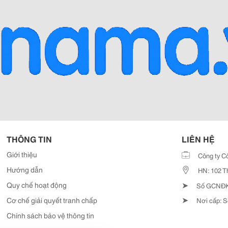
THÔNG TIN
LIÊN HỆ
Giới thiệu
Công ty C
Hướng dẫn
HN: 102 T
➤
Quy chế hoạt động
Số GCNĐKD
➤
Cơ chế giải quyết tranh chấp
Nơi cấp: S
Chính sách bảo vệ thông tin