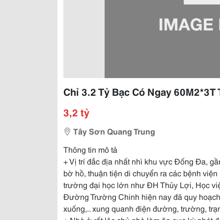
Chỉ 3.2 Tỷ Bạc Có Ngay 60M2*3T
3,2 tỷ
Tây Sơn Quang Trung
Thông tin mô tả
+ Vị trí đắc địa nhất nhì khu vực Đống Đa, 
bờ hồ, thuận tiện di chuyển ra các bệnh việ
trường đại học lớn như ĐH Thủy Lợi, Học v
Đường Trường Chinh hiện nay đã quy hoạch ổ
xuống,.. xung quanh điện đường, trường, trạ
+ Nhà ở rất lộc chủ nhà làm ăn cực kỳ phát 