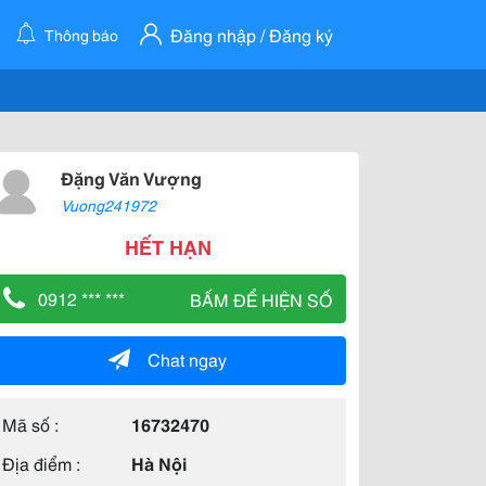
Đăng nhập / Đăng ký
Thông báo
Đặng Văn Vượng
Vuong241972
HẾT HẠN
0912 *** ***
BẤM ĐỂ HIỆN SỐ
Chat ngay
Mã số :
16732470
Địa điểm :
Hà Nội