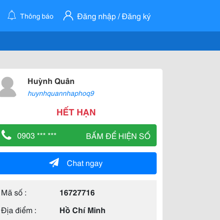
Đăng nhập / Đăng ký
Thông báo
Huỳnh Quân
huynhquannhaphoq9
HẾT HẠN
0903 *** ***
BẤM ĐỂ HIỆN SỐ
Chat ngay
Mã số :
16727716
Địa điểm :
Hồ Chí Minh