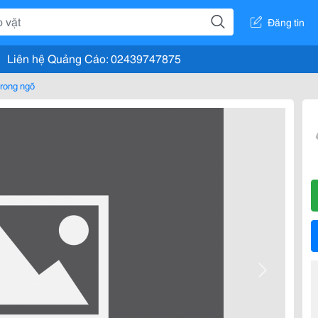
Đăng tin
Liên hệ Quảng Cáo: 02439747875
rong ngõ