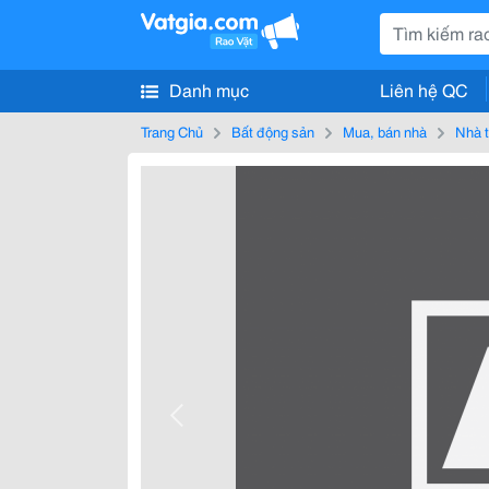
Danh mục
Liên hệ QC
Trang Chủ
Bất động sản
Mua, bán nhà
Nhà t