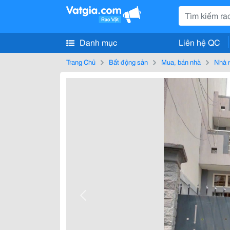
Danh mục
Liên hệ QC
Trang Chủ
Bất động sản
Mua, bán nhà
Nhà 