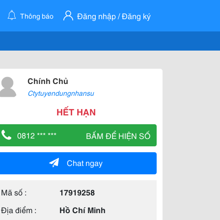
Đăng nhập / Đăng ký
Thông báo
Chính Chủ
Ctytuyendungnhansu
HẾT HẠN
0812 *** ***
BẤM ĐỂ HIỆN SỐ
Chat ngay
Mã số :
17919258
Địa điểm :
Hồ Chí Minh