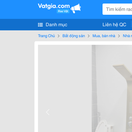
Danh mục
Liên hệ QC
Trang Chủ
Bất động sản
Mua, bán nhà
Nhà 