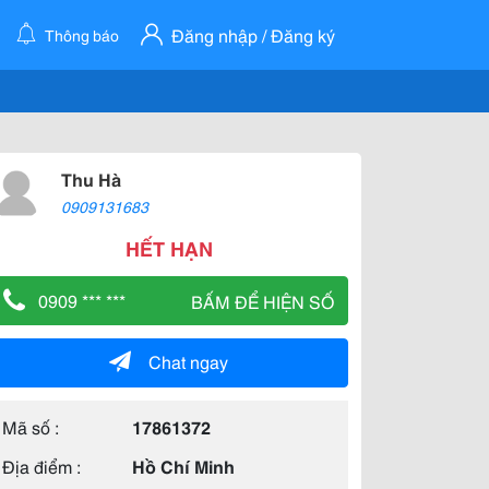
Đăng nhập / Đăng ký
Thông báo
Thu Hà
0909131683
HẾT HẠN
0909 *** ***
BẤM ĐỂ HIỆN SỐ
Chat ngay
Mã số :
17861372
Địa điểm :
Hồ Chí Minh