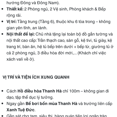
hướng Đông và Đông Nam).
Thiết kế:
2 Phòng ngủ, 2 Vệ sinh, Phòng khách & Bếp
rộng rãi.
Vị trí:
Tầng trung (Tầng 6), thuộc khu 6 tòa trong – không
gian yên tĩnh, an lành.
Nội thất để lại:
Chủ nhà tặng lại toàn bộ đồ gắn tường và
nội thất cao cấp: Trần thạch cao, sàn gỗ, kệ tivi, tủ giày, kệ
trang trí, bàn ăn, hệ tủ bếp trên dưới + bếp từ, giường tủ ở
cả 2 phòng ngủ, 3 điều hòa đời mới,... (Khách chỉ việc
xách vali về ở).
VỊ TRÍ VÀ TIỆN ÍCH XUNG QUANH
Cách
Hồ điều hòa Thanh Hà
chỉ 100m – không gian đi
dạo, tập thể dục lý tưởng.
Ngay gần
Bể bơi bốn mùa Thanh Hà
và trường liên cấp
Xanh Tuệ Đức
.
Gần sát chợ tạm, siêu thị, hàng quán tiện lợi ngập tràn.