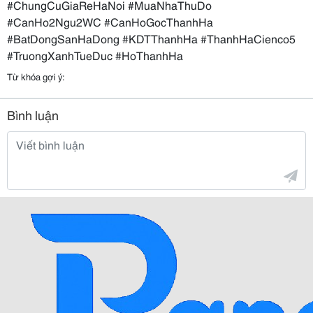
#ChungCuGiaReHaNoi #MuaNhaThuDo
#CanHo2Ngu2WC #CanHoGocThanhHa
#BatDongSanHaDong #KDTThanhHa #ThanhHaCienco5
#TruongXanhTueDuc #HoThanhHa
Từ khóa gợi ý:
Bình luận