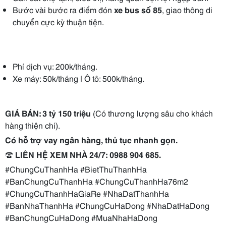
Bước vài bước ra điểm đón
xe bus số 85
, giao thông di
chuyển cực kỳ thuận tiện.
Phí dịch vụ: 200k/tháng.
Xe máy: 50k/tháng | Ô tô: 500k/tháng.
GIÁ BÁN
:
3 tỷ 150 triệu
(Có thương lượng sâu cho khách
hàng thiện chí).
Có hỗ trợ vay ngân hàng, thủ tục nhanh gọn.
☎️
LIÊN HỆ XEM NHÀ 24/7:
0988 904 685
.
#ChungCuThanhHa #BietThuThanhHa
#BanChungCuThanhHa #ChungCuThanhHa76m2
#ChungCuThanhHaGiaRe #NhaDatThanhHa
#BanNhaThanhHa #ChungCuHaDong #NhaDatHaDong
#BanChungCuHaDong #MuaNhaHaDong