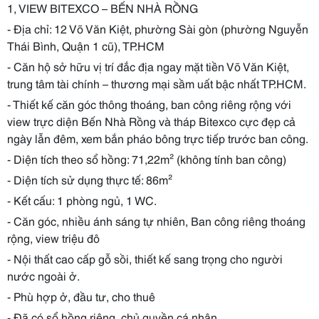
1, VIEW BITEXCO – BẾN NHÀ RỒNG
- Địa chỉ: 12 Võ Văn Kiệt, phường Sài gòn (phường Nguyễn
Thái Bình, Quận 1 cũ), TP.HCM
- Căn hộ sở hữu vị trí đắc địa ngay mặt tiền Võ Văn Kiệt,
trung tâm tài chính – thương mại sầm uất bậc nhất TP.HCM.
- Thiết kế căn góc thông thoáng, ban công riêng rộng với
view trực diện Bến Nhà Rồng và tháp Bitexco cực đẹp cả
ngày lẫn đêm, xem bắn pháo bông trực tiếp trước ban công.
- Diện tích theo sổ hồng: 71,22m² (không tính ban công)
- Diện tích sử dụng thực tế: 86m²
- Kết cấu: 1 phòng ngủ, 1 WC.
- Căn góc, nhiều ánh sáng tự nhiên, Ban công riêng thoáng
rộng, view triệu đô
- Nội thất cao cấp gỗ sồi, thiết kế sang trọng cho người
nước ngoài ở.
- Phù hợp ở, đầu tư, cho thuê
- Đã có sổ hồng riêng, chủ quyền cá nhân