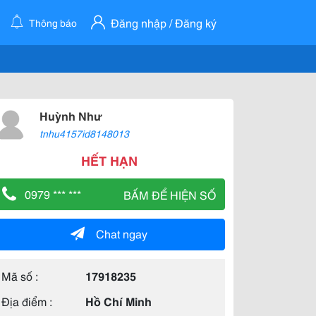
Đăng nhập / Đăng ký
Thông báo
Huỳnh Như
tnhu4157id8148013
HẾT HẠN
0979 *** ***
BẤM ĐỂ HIỆN SỐ
Chat ngay
Mã số :
17918235
Địa điểm :
Hồ Chí Minh