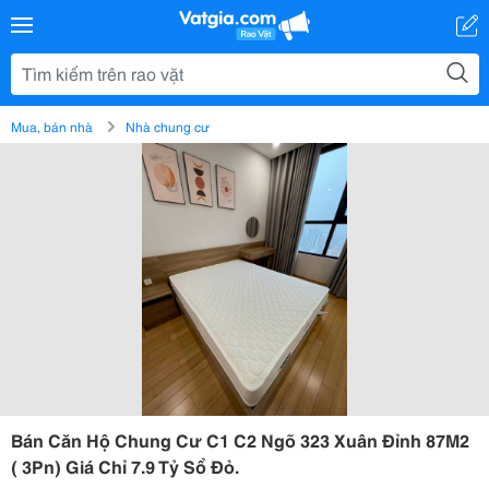
Mua, bán nhà
Nhà chung cư
Bán Căn Hộ Chung Cư C1 C2 Ngõ 323 Xuân Đỉnh 87M2
( 3Pn) Giá Chỉ 7.9 Tỷ Sổ Đỏ.