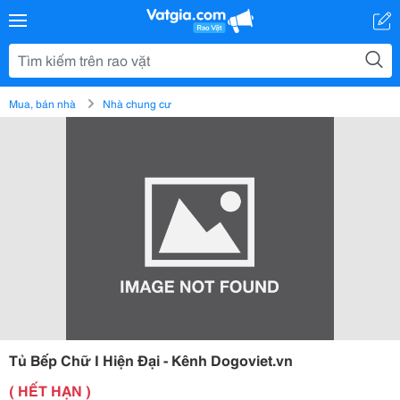
Mua, bán nhà
Nhà chung cư
Tủ Bếp Chữ I Hiện Đại - Kênh Dogoviet.vn
( HẾT HẠN )