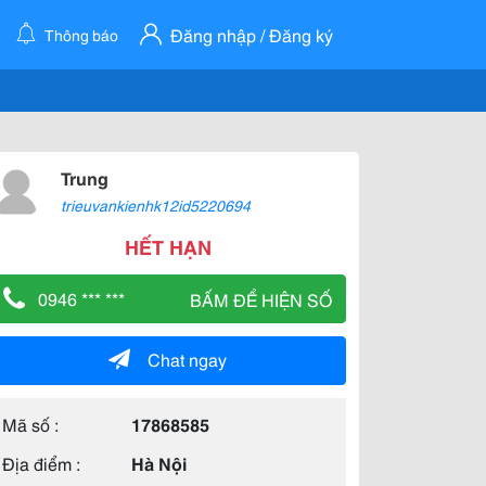
Đăng nhập / Đăng ký
Thông báo
Trung
trieuvankienhk12id5220694
HẾT HẠN
0946 *** ***
BẤM ĐỂ HIỆN SỐ
Chat ngay
Mã số :
17868585
Địa điểm :
Hà Nội