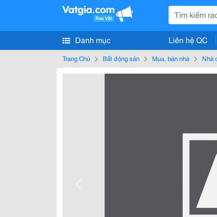
Danh mục
Liên hệ QC
Trang Chủ
Bất động sản
Mua, bán nhà
Nhà 