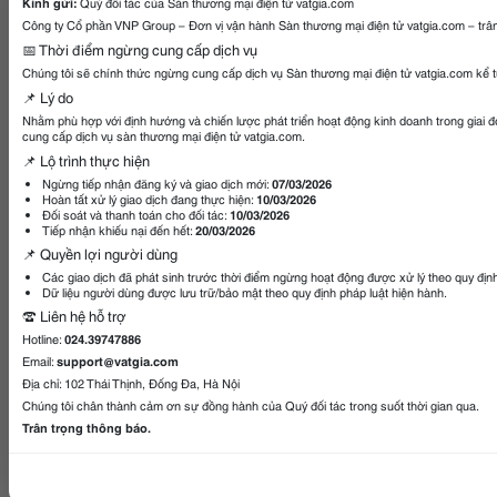
Kính gửi:
Quý đối tác của Sàn thương mại điện tử vatgia.com
Công ty Cổ phần VNP Group – Đơn vị vận hành Sàn thương mại điện tử vatgia.com – trân
📅 Thời điểm ngừng cung cấp dịch vụ
Chúng tôi sẽ chính thức ngừng cung cấp dịch vụ Sàn thương mại điện tử vatgia.com kể 
📌 Lý do
Nhằm phù hợp với định hướng và chiến lược phát triển hoạt động kinh doanh trong giai 
cung cấp dịch vụ sàn thương mại điện tử vatgia.com.
📌 Lộ trình thực hiện
Ngừng tiếp nhận đăng ký và giao dịch mới:
07/03/2026
Hoàn tất xử lý giao dịch đang thực hiện:
10/03/2026
Đối soát và thanh toán cho đối tác:
10/03/2026
Tiếp nhận khiếu nại đến hết:
20/03/2026
📌 Quyền lợi người dùng
Các giao dịch đã phát sinh trước thời điểm ngừng hoạt động được xử lý theo quy địn
Dữ liệu người dùng được lưu trữ/bảo mật theo quy định pháp luật hiện hành.
☎️ Liên hệ hỗ trợ
Hotline:
024.39747886
Email:
support@vatgia.com
Địa chỉ: 102 Thái Thịnh, Đống Đa, Hà Nội
Chúng tôi chân thành cảm ơn sự đồng hành của Quý đối tác trong suốt thời gian qua.
Trân trọng thông báo.