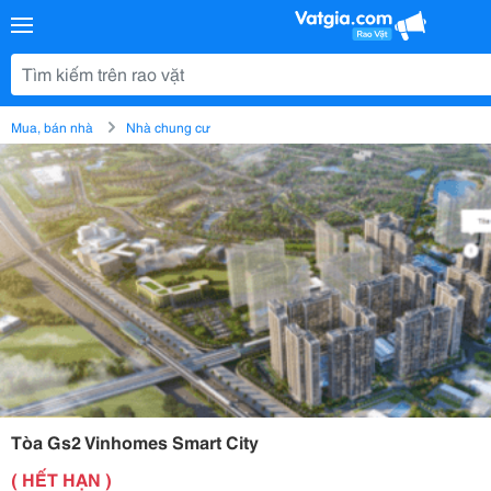
Mua, bán nhà
Nhà chung cư
Tòa Gs2 Vinhomes Smart City
( HẾT HẠN )