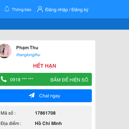
Đăng nhập / Đăng ký
Thông báo
Phạm Thu
thanglongthu
HẾT HẠN
0918 *** ***
BẤM ĐỂ HIỆN SỐ
Chat ngay
Mã số :
17861708
Địa điểm :
Hồ Chí Minh