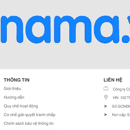
THÔNG TIN
LIÊN HỆ
Giới thiệu
Công ty C
Hướng dẫn
HN: 102 T
➤
Quy chế hoạt động
Số GCNĐKD
➤
Cơ chế giải quyết tranh chấp
Nơi cấp: S
Chính sách bảo vệ thông tin