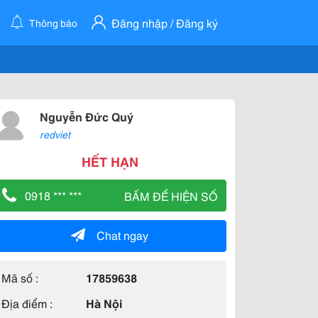
Đăng nhập / Đăng ký
Thông báo
Nguyễn Đức Quý
redviet
HẾT HẠN
0918 *** ***
BẤM ĐỂ HIỆN SỐ
Chat ngay
Mã số :
17859638
Địa điểm :
Hà Nội