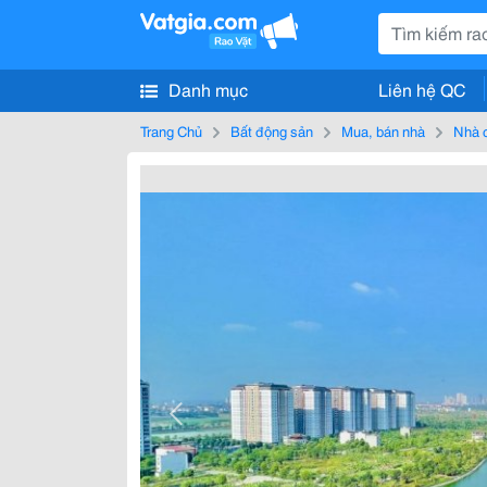
Danh mục
Liên hệ QC
Trang Chủ
Bất động sản
Mua, bán nhà
Nhà 