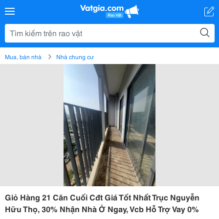
Mua, bán nhà
Nhà chung cư
Giỏ Hàng 21 Căn Cuối Cđt Giá Tốt Nhất Trục Nguyễn
Hữu Thọ, 30% Nhận Nhà Ở Ngay, Vcb Hỗ Trợ Vay 0%