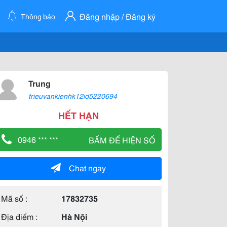
Đăng nhập / Đăng ký
Thông báo
Trung
trieuvankienhk12id5220694
HẾT HẠN
0946 *** ***
BẤM ĐỂ HIỆN SỐ
Chat ngay
Mã số :
17832735
Địa điểm :
Hà Nội