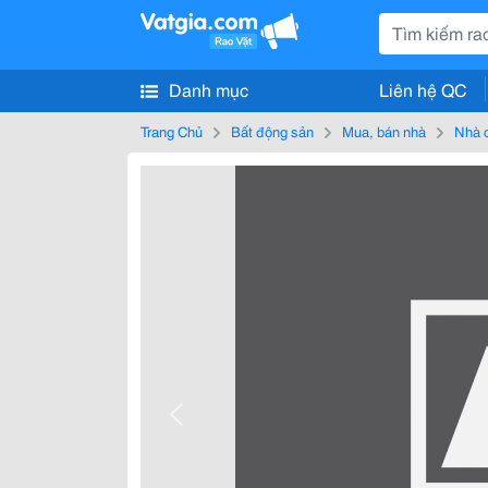
Danh mục
Liên hệ QC
Trang Chủ
Bất động sản
Mua, bán nhà
Nhà 